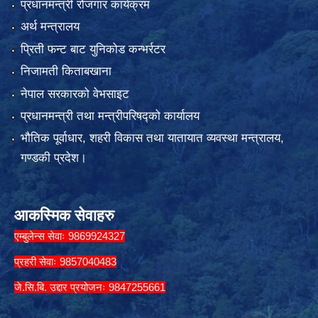
प्रधानमन्त्री रोजगार कार्यक्रम
अर्थ मन्त्रालय
प्रिती फन्ट बाट युनिकोड कन्भर्रटर
निजामती किताबखाना
नेपाल सरकारको वेभसाइट
प्रधानमन्त्री तथा मन्त्रीपरिषद्को कार्यालय
भौतिक पूर्वाधार, शहरी विकास तथा यातायात व्यवस्था मन्त्रालय,
गण्डकी प्रदेश।
आकस्मिक सेवाहरु
एम्बुलेन्स सेवाः 9869924327
प्रहरी सेवाः 9857040483
जे.सि.बि. उद्दार प्रयोजनः 9847255661