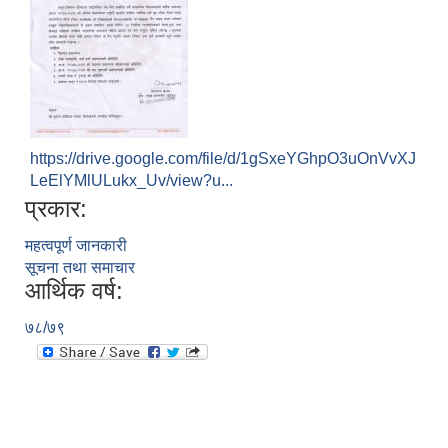
https://drive.google.com/file/d/1gSxeYGhpO3uOnVvXJ
LeElYMlULukx_Uv/view?u...
प्रकार:
महत्वपूर्ण जानकारी
सूचना तथा समाचार
आर्थिक वर्ष:
७८/७९