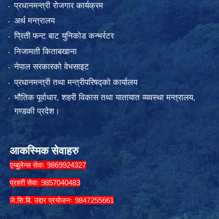
प्रधानमन्त्री रोजगार कार्यक्रम
अर्थ मन्त्रालय
प्रिती फन्ट बाट युनिकोड कन्भर्रटर
निजामती किताबखाना
नेपाल सरकारको वेभसाइट
प्रधानमन्त्री तथा मन्त्रीपरिषद्को कार्यालय
भौतिक पूर्वाधार, शहरी विकास तथा यातायात व्यवस्था मन्त्रालय,
गण्डकी प्रदेश।
आकस्मिक सेवाहरु
एम्बुलेन्स सेवाः 9869924327
प्रहरी सेवाः 9857040483
जे.सि.बि. उद्दार प्रयोजनः 9847255661