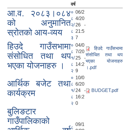
वर्ष
आ.व. २०८३।०८४
०
06/2
८
4/20
को अनुमानित
२/
26 -
स्रोतको आय-व्यय
८
21:5
३
7
हिउदे गाउँसभामा
०
04/0
हिउदे गाउँसभामा
८
7/20
संसोधित तथा थप
संसोधित तथा थप
१/
25 -
भएका योजनाहरु
भएका योजनाहरु ।
८
14:2
।.pdf
२
9
०
10/0
आर्थिक बजेट तथा
८
6/20
१/
24 -
BUDGET.pdf
कार्यक्रम
८
16:2
२
0
बुलिङटार
गाउँपालिकाको
09/1
८