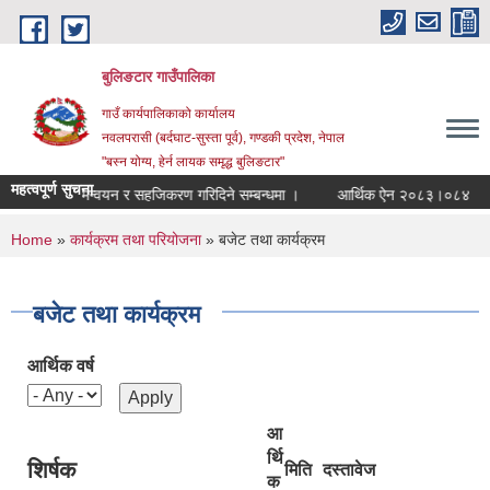
Skip to main content
बुलिङटार गाउँपालिका
गाउँ कार्यपालिकाको कार्यालय
नवलपरासी (बर्दघाट-सुस्ता पूर्व), गण्डकी प्रदेश, नेपाल
"बस्न योग्य, हेर्न लायक समृद्ध बुलिङटार"
महत्वपूर्ण सुचना
्यक समन्वयन र सहजिकरण गरिदिने सम्बन्धमा ।
आर्थिक ऐन २०८३।०८४
सम्प
You are here
Home
»
कार्यक्रम तथा परियोजना
» बजेट तथा कार्यक्रम
बजेट तथा कार्यक्रम
आर्थिक वर्ष
आ
र्थि
शिर्षक
मिति
दस्तावेज
क