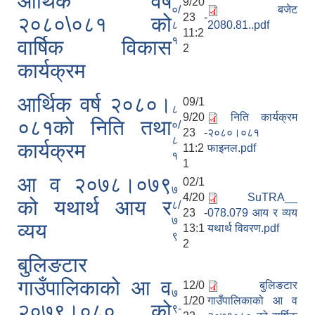
आर्थिक वर्ष
9/20
०/
बजेट
23 -
२०८०\०८१ को
८
2080.81..pdf
11:2
१
वार्षिक विकास
2
कार्यक्रम
आर्थिक वर्ष २०८०।
09/1
८
9/20
निति कार्यक्रम
०८१को निति तथा
०/
23 -
२०८०।०८१
८
कार्यक्रम
11:2
फाइनल.pdf
१
1
आ व २०७८।०७९
02/1
७
4/20
SuTRA__
को यथार्थ आय र
८/
23 -
078.079 आय र व्यय
७
व्यय
13:1
यथार्थ विवरण.pdf
९
2
बुलिङटार
गाउँपालिकाको आ व
12/0
बुलिङटार
७
1/20
गाउँपालिकाको आ व
२०७९।०८० को
९-