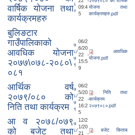
22 -
२०७९०८० को वार्षिक
८
वार्षिक योजना तथा
09:4
योजना तथा
०
5
कार्यक्रमहरु.pdf
कार्यक्रमहरु
बुलिङटार
गाउँपालिकाको
06/2
७
6/20
आवधिक योजना
८/
आवधिक
22 -
७
योजना.pdf
२०७७\०७८-२०८०\
15:5
९
9
०८१
आर्थिक वर्ष
06/2
७
5/20
निति तथा
२०७९/०८० को
८/
22 -
कार्यक्रम
७
निति तथा कार्यक्रम
16:2
२०७९०८०.pdf
९
5
आ व २०७८/०७९
12/2
७
1/20
को बजेट तथा
८/
बजेट किताब
21 -