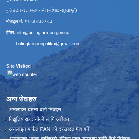
बुलिङटार-३, नवलपरासी (बर्दघाट-सुस्ता पूर्व)
मोबाइल नं. ९८५७०७०१०७
ईमेलः
info@bulingtarmun.gov.np
bulingtargaunpalika@gmail.com
Site Visited
:
अन्य सेवाहरु
अनलाइन घटना दर्ता निवेदन
विद्युतिय राहदानीको लागि आवेदन
अनलाइन मार्फत PAN को दरखास्त पेश गर्ने
अपाङ्गता भएका व्यक्तिको परिचय पत्र पाउनका लागि दिने निवेदन