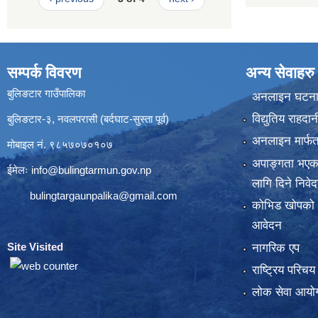
सम्पर्क विवरण
अन्य सेवाहरु
बुलिङटार गाउँपालिका
अनलाइन घटना द
विद्युतिय राहद
बुलिङटार-३, नवलपरासी (बर्दघाट-सुस्ता पूर्व)
अनलाइन मार्फत
मोबाइल नं. ९८५७०७०१०७
अपाङ्गता भएका
ईमेलः
info@bulingtarmun.gov.np
लागि दिने निवे
bulingtargaunpalika@gmail.com
कोभिड खोपको
आवेदन
Site Visited
:
नागरिक एप
राष्ट्रिय परिच
लोक सेवा आयोग