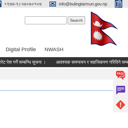
‌+९७७-९८५७०७०१०७
info@bulingtarmun.gov.np
Search form
Search
Digital Profile
NWASH
्ने सम्बन्धि सुचना ।
आवश्यक समन्वयन र सहजिकरण गरिदिने सम्बन्धमा ।