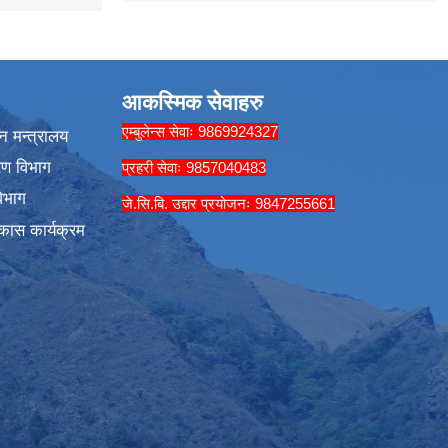
आकस्मिक सेवाहरु
एम्बुलेन्स सेवाः 9869924327
न मन्त्रालय
रण विभाग
प्रहरी सेवाः 9857040483
िभाग
जे.सि.बि. उद्दार प्रयोजनः 9847255661
कास कार्यक्रम