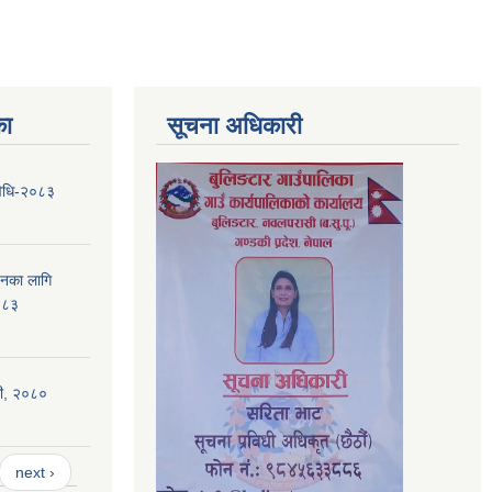
का
सूचना अधिकारी
यविधि-२०८३
ापनका लागि
०८३
िधी, २०८०
next ›