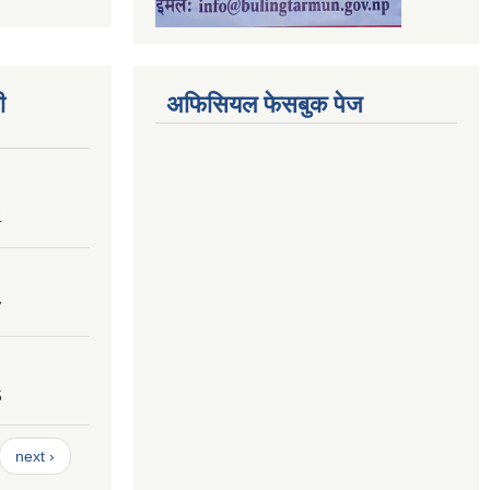
ी
अफिसियल फेसबुक पेज
4
7
5
next ›