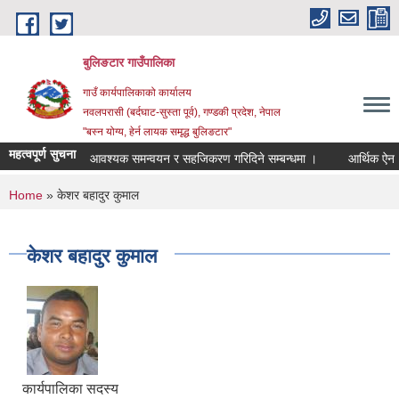
Skip to main content
बुलिङटार गाउँपालिका
गाउँ कार्यपालिकाको कार्यालय
नवलपरासी (बर्दघाट-सुस्ता पूर्व), गण्डकी प्रदेश, नेपाल
"बस्न योग्य, हेर्न लायक समृद्ध बुलिङटार"
महत्वपूर्ण सुचना
आवश्यक समन्वयन र सहजिकरण गरिदिने सम्बन्धमा ।
आर्थिक ऐन २०८
You are here
Home
» केशर बहादुर कुमाल
केशर बहादुर कुमाल
कार्यपालिका सदस्य