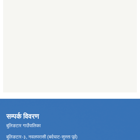
सम्पर्क विवरण
बुलिङटार गाउँपालिका
बुलिङटार-३, नवलपरासी (बर्दघाट-सुस्ता पूर्व)