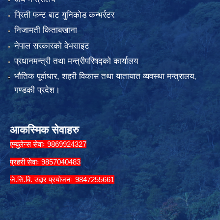
प्रिती फन्ट बाट युनिकोड कन्भर्रटर
निजामती किताबखाना
नेपाल सरकारको वेभसाइट
प्रधानमन्त्री तथा मन्त्रीपरिषद्को कार्यालय
भौतिक पूर्वाधार, शहरी विकास तथा यातायात व्यवस्था मन्त्रालय,
गण्डकी प्रदेश।
आकस्मिक सेवाहरु
एम्बुलेन्स सेवाः 9869924327
प्रहरी सेवाः 9857040483
जे.सि.बि. उद्दार प्रयोजनः 9847255661