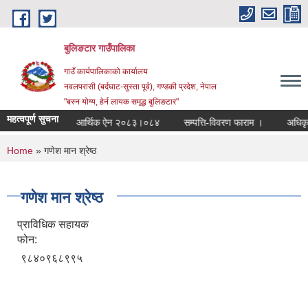
Skip to main content
बुलिङटार गाउँपालिका
गाउँ कार्यपालिकाको कार्यालय
नवलपरासी (बर्दघाट-सुस्ता पूर्व), गण्डकी प्रदेश, नेपाल
"बस्न योग्य, हेर्न लायक समृद्ध बुलिङटार"
महत्वपूर्ण सुचना
्बन्धमा ।
आर्थिक ऐन २०८३।०८४
सम्पत्ति-विवरण फाराम ।
अधिकृत स्त
You are here
Home
» गणेश मान श्रेष्ठ
गणेश मान श्रेष्ठ
प्राविधिक सहायक
फोन:
९८४०९६८९९५