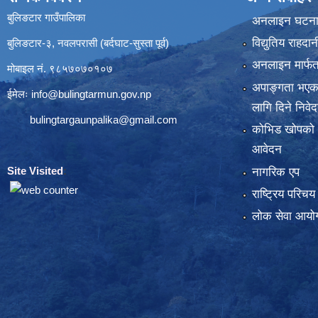
बुलिङटार गाउँपालिका
अनलाइन घटना द
विद्युतिय राहद
बुलिङटार-३, नवलपरासी (बर्दघाट-सुस्ता पूर्व)
अनलाइन मार्फत
मोबाइल नं. ९८५७०७०१०७
अपाङ्गता भएका
ईमेलः
info@bulingtarmun.gov.np
लागि दिने निवे
bulingtargaunpalika@gmail.com
कोभिड खोपको
आवेदन
Site Visited
:
नागरिक एप
राष्ट्रिय परिच
लोक सेवा आयोग