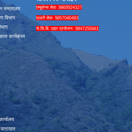
एम्बुलेन्स सेवाः 9869924327
न मन्त्रालय
रण विभाग
प्रहरी सेवाः 9857040483
िभाग
जे.सि.बि. उद्दार प्रयोजनः 9847255661
कास कार्यक्रम
कार्यालय
 यातायात