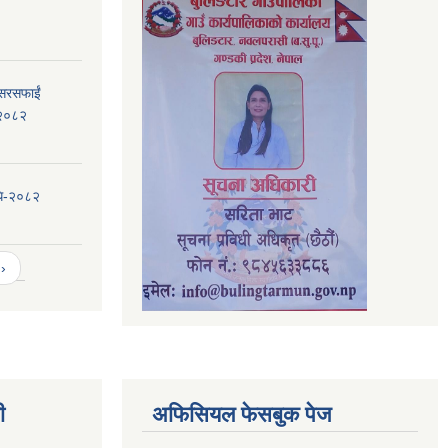
 सरसफाईं
, २०८२
िधि-२०८२
›
ी
अफिसियल फेसबुक पेज