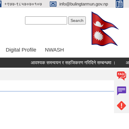
‌+९७७-९८५७०७०१०७
info@bulingtarmun.gov.np
Search form
Search
Digital Profile
NWASH
आवश्यक समन्वयन र सहजिकरण गरिदिने सम्बन्धमा ।
आर्थिक