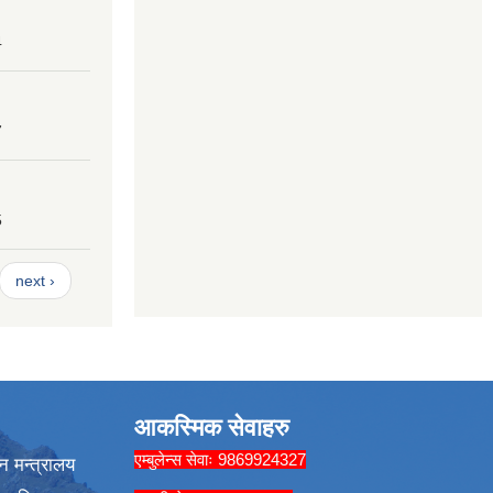
4
7
5
next ›
आकस्मिक सेवाहरु
एम्बुलेन्स सेवाः 9869924327
न मन्त्रालय