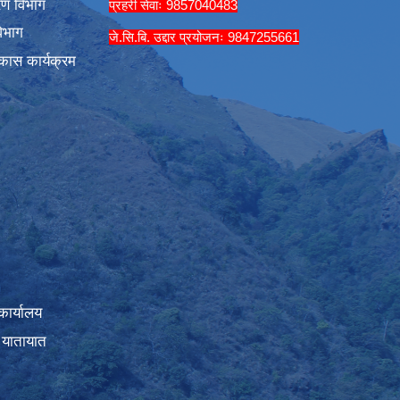
रण विभाग
प्रहरी सेवाः 9857040483
िभाग
जे.सि.बि. उद्दार प्रयोजनः 9847255661
कास कार्यक्रम
कार्यालय
 यातायात
।