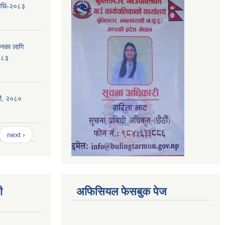
यविधि-२०८३
ापनका लागि
०८३
िधी, २०८०
next ›
ी
अफिसियल फेसबुक पेज