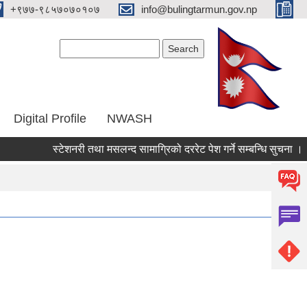
‌+९७७-९८५७०७०१०७
info@bulingtarmun.gov.np
Search form
Search
Digital Profile
NWASH
स्टेशनरी तथा मसलन्द सामाग्रिको दररेट पेश गर्ने सम्बन्धि सुचना ।
आव