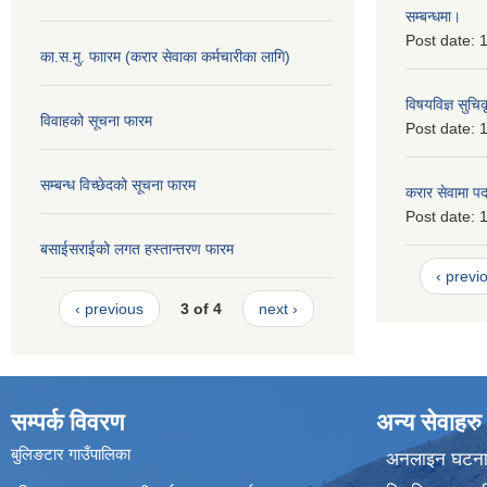
सम्बन्धमा।
Post date:
1
का.स.मु. फाारम (करार सेवाका कर्मचारीका लागि)
विषयविज्ञ सुचि
विवाहको सूचना फारम
Post date:
1
सम्बन्ध विच्छेदको सूचना फारम
करार सेवामा पदपू
Post date:
1
बसाईसराईको लगत हस्तान्तरण फारम
‹ previ
‹ previous
3 of 4
next ›
सम्पर्क विवरण
अन्य सेवाहरु
बुलिङटार गाउँपालिका
अनलाइन घटना द