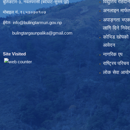
विद्युतिय राहद
बुलिङटार-३, नवलपरासी (बर्दघाट-सुस्ता पूर्व)
अनलाइन मार्फत
मोबाइल नं. ९८५७०७०१०७
अपाङ्गता भएका
ईमेलः
info@bulingtarmun.gov.np
लागि दिने निवे
bulingtargaunpalika@gmail.com
कोभिड खोपको
आवेदन
Site Visited
:
नागरिक एप
राष्ट्रिय परिच
लोक सेवा आयोग