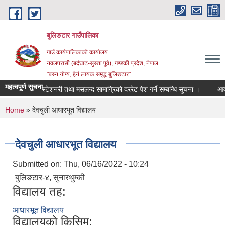
Skip to main content
बुलिङटार गाउँपालिका
गाउँ कार्यपालिकाको कार्यालय
नवलपरासी (बर्दघाट-सुस्ता पूर्व), गण्डकी प्रदेश, नेपाल
"बस्न योग्य, हेर्न लायक समृद्ध बुलिङटार"
महत्वपूर्ण सुचना
स्टेशनरी तथा मसलन्द सामाग्रिको दररेट पेश गर्ने सम्बन्धि सुचना ।
आवश्यक स
You are here
Home
» देवचुली आधारभूत विद्यालय
देवचुली आधारभूत विद्यालय
Submitted on:
Thu, 06/16/2022 - 10:24
बुलिङटार-४, सुनारथुम्की
विद्यालय तह:
आधारभूत विद्यालय
विद्यालयको किसिम: