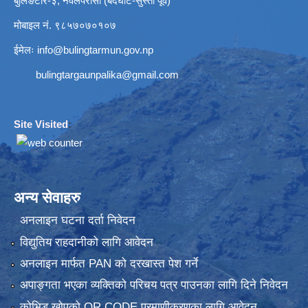
बुलिङटार-३, नवलपरासी (बर्दघाट-सुस्ता पूर्व)
मोबाइल नं. ९८५७०७०१०७
ईमेलः
info@bulingtarmun.gov.np
bulingtargaunpalika@gmail.com
Site Visited
:
अन्य सेवाहरु
अनलाइन घटना दर्ता निवेदन
विद्युतिय राहदानीको लागि आवेदन
अनलाइन मार्फत PAN को दरखास्त पेश गर्ने
अपाङ्गता भएका व्यक्तिको परिचय पत्र पाउनका लागि दिने निवेदन
कोभिड खोपको QR CODE प्रमाणीकरणका लागि आवेदन