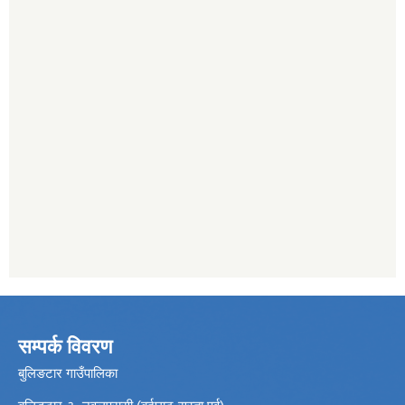
सम्पर्क विवरण
बुलिङटार गाउँपालिका