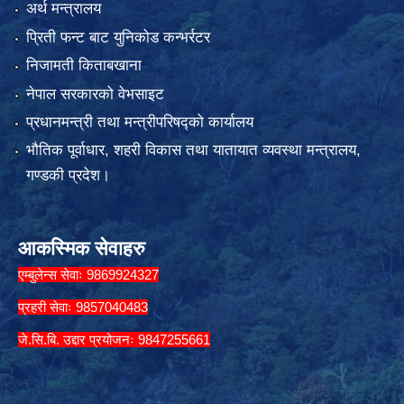
अर्थ मन्त्रालय
प्रिती फन्ट बाट युनिकोड कन्भर्रटर
निजामती किताबखाना
नेपाल सरकारको वेभसाइट
प्रधानमन्त्री तथा मन्त्रीपरिषद्को कार्यालय
भौतिक पूर्वाधार, शहरी विकास तथा यातायात व्यवस्था मन्त्रालय,
गण्डकी प्रदेश।
आकस्मिक सेवाहरु
एम्बुलेन्स सेवाः 9869924327
प्रहरी सेवाः 9857040483
जे.सि.बि. उद्दार प्रयोजनः 9847255661