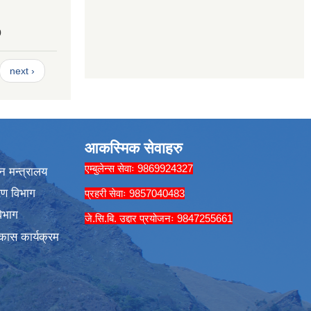
0
next ›
आकस्मिक सेवाहरु
एम्बुलेन्स सेवाः 9869924327
न मन्त्रालय
रण विभाग
प्रहरी सेवाः 9857040483
िभाग
जे.सि.बि. उद्दार प्रयोजनः 9847255661
कास कार्यक्रम