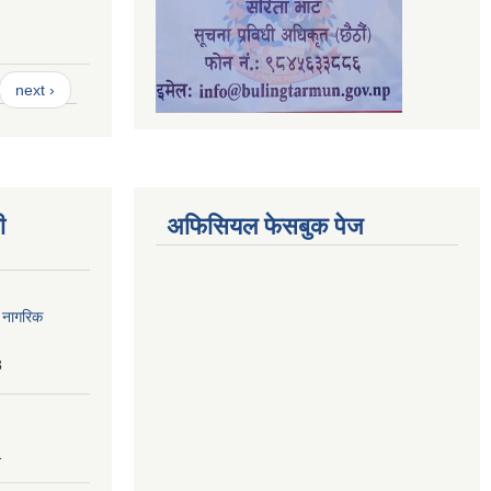
next ›
ी
अफिसियल फेसबुक पेज
ा नागरिक
8
1