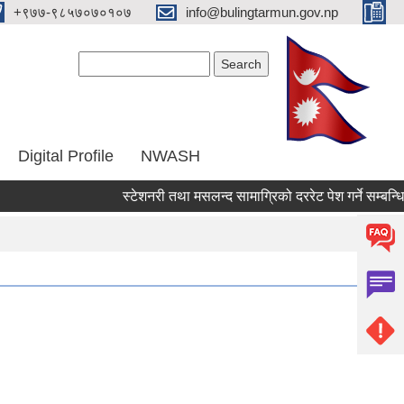
‌+९७७-९८५७०७०१०७
info@bulingtarmun.gov.np
Search form
Search
Digital Profile
NWASH
स्टेशनरी तथा मसलन्द सामाग्रिको दररेट पेश गर्ने सम्बन्धि सुचन