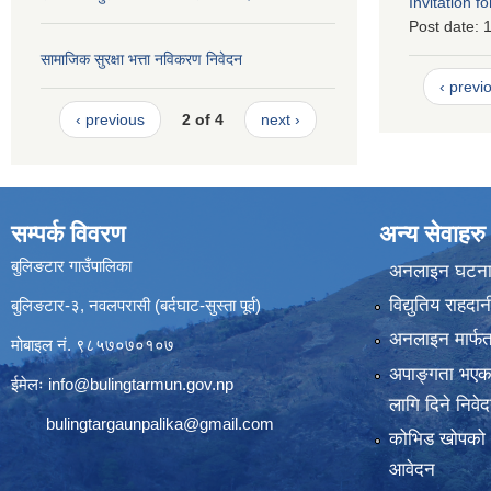
Invitation fo
Post date:
1
सामाजिक सुरक्षा भत्ता नविकरण निवेदन
‹ previ
‹ previous
2 of 4
next ›
सम्पर्क विवरण
अन्य सेवाहरु
बुलिङटार गाउँपालिका
अनलाइन घटना द
विद्युतिय राहद
बुलिङटार-३, नवलपरासी (बर्दघाट-सुस्ता पूर्व)
अनलाइन मार्फत
मोबाइल नं. ९८५७०७०१०७
अपाङ्गता भएका
ईमेलः
info@bulingtarmun.gov.np
लागि दिने निवे
bulingtargaunpalika@gmail.com
कोभिड खोपको
आवेदन