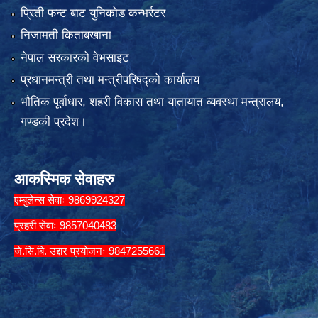
प्रिती फन्ट बाट युनिकोड कन्भर्रटर
निजामती किताबखाना
नेपाल सरकारको वेभसाइट
प्रधानमन्त्री तथा मन्त्रीपरिषद्को कार्यालय
भौतिक पूर्वाधार, शहरी विकास तथा यातायात व्यवस्था मन्त्रालय,
गण्डकी प्रदेश।
आकस्मिक सेवाहरु
एम्बुलेन्स सेवाः 9869924327
प्रहरी सेवाः 9857040483
जे.सि.बि. उद्दार प्रयोजनः 9847255661