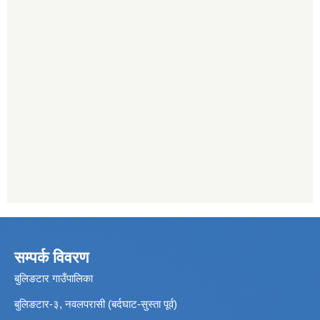
सम्पर्क विवरण
बुलिङटार गाउँपालिका
बुलिङटार-३, नवलपरासी (बर्दघाट-सुस्ता पूर्व)