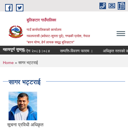
Skip to main content
बुलिङटार गाउँपालिका
गाउँ कार्यपालिकाको कार्यालय
नवलपरासी (बर्दघाट-सुस्ता पूर्व), गण्डकी प्रदेश, नेपाल
"बस्न योग्य, हेर्न लायक समृद्ध बुलिङटार"
महत्वपूर्ण सुचना
आर्थिक ऐन २०८३।०८४
सम्पत्ति-विवरण फाराम ।
अधिकृत स्तरको कार्यसम
You are here
Home
» सागर भट्टराई
सागर भट्टराई
सूचना प्रविधी अधिकृत