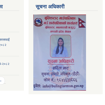
का
सूचना अधिकारी
 सरसफाईं
, २०८२
िधि-२०८२
›