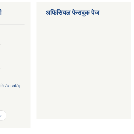
ी
अफिसियल फेसबुक पेज
4
8
ागि सेवा खरिद
2
›