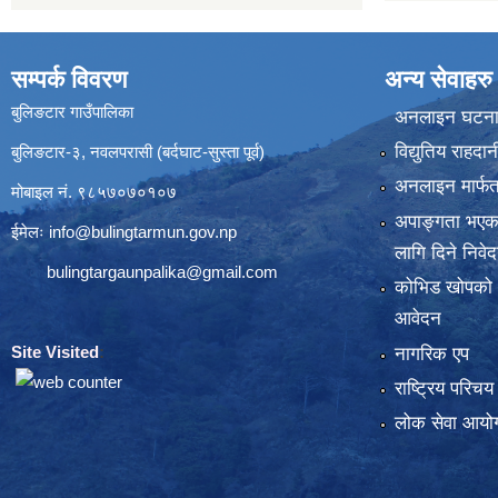
सम्पर्क विवरण
अन्य सेवाहरु
बुलिङटार गाउँपालिका
अनलाइन घटना द
विद्युतिय राहद
बुलिङटार-३, नवलपरासी (बर्दघाट-सुस्ता पूर्व)
अनलाइन मार्फत
मोबाइल नं. ९८५७०७०१०७
अपाङ्गता भएका
ईमेलः
info@bulingtarmun.gov.np
लागि दिने निवे
bulingtargaunpalika@gmail.com
कोभिड खोपको
आवेदन
Site Visited
:
नागरिक एप
राष्ट्रिय परिच
लोक सेवा आयोग