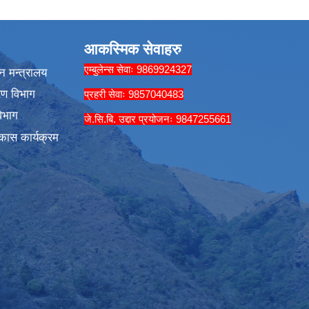
आकस्मिक सेवाहरु
एम्बुलेन्स सेवाः 9869924327
न मन्त्रालय
रण विभाग
प्रहरी सेवाः 9857040483
िभाग
जे.सि.बि. उद्दार प्रयोजनः 9847255661
कास कार्यक्रम