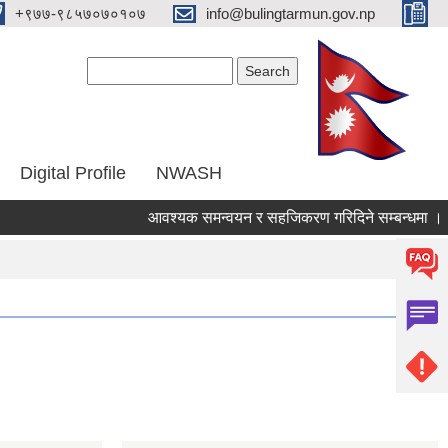
‌+९७७-९८५७०७०१०७
info@bulingtarmun.gov.np
Search form
Search
Digital Profile
NWASH
आवश्यक समन्वयन र सहजिकरण गरिदिने सम्बन्धमा ।
आ