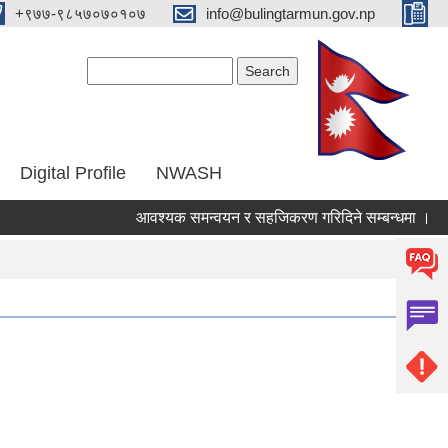
‌+९७७-९८५७०७०१०७
info@bulingtarmun.gov.np
Search form
Search
Digital Profile
NWASH
आवश्यक समन्वयन र सहजिकरण गरिदिने सम्बन्धमा ।
आर