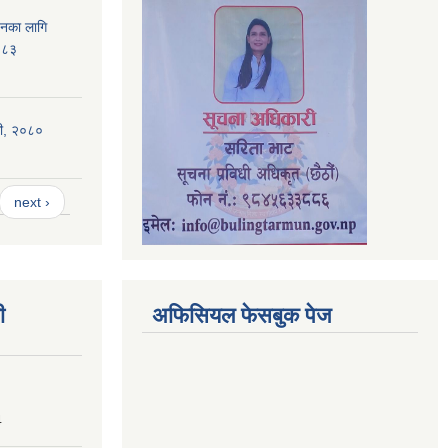
ापनका लागि
०८३
िधी, २०८०
next ›
ी
अफिसियल फेसबुक पेज
4