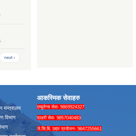
7
5
next ›
आकस्मिक सेवाहरु
एम्बुलेन्स सेवाः 9869924327
न मन्त्रालय
रण विभाग
प्रहरी सेवाः 9857040483
िभाग
जे.सि.बि. उद्दार प्रयोजनः 9847255661