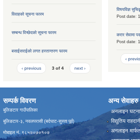
विषयविज्ञ सुचि
विवाहको सूचना फारम
Post date:
1
सम्बन्ध विच्छेदको सूचना फारम
करार सेवामा पदपू
Post date:
1
बसाईसराईको लगत हस्तान्तरण फारम
‹ previ
‹ previous
3 of 4
next ›
सम्पर्क विवरण
अन्य सेवाहरु
बुलिङटार गाउँपालिका
अनलाइन घटना द
विद्युतिय राहद
बुलिङटार-३, नवलपरासी (बर्दघाट-सुस्ता पूर्व)
अनलाइन मार्फत
मोबाइल नं. ९८५७०७०१०७