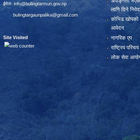
अपाङ्गता भएका
ईमेलः
info@bulingtarmun.gov.np
लागि दिने निवे
bulingtargaunpalika@gmail.com
कोभिड खोपको
आवेदन
Site Visited
:
नागरिक एप
राष्ट्रिय परिच
लोक सेवा आयोग