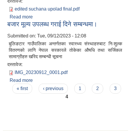
दस्तावेज:
edited suchana upolad final.pdf
Read more
about बुलिङटार गाउँपालिकाको औषधी खरिद सम्बन्धी
बजार मूल्य उपलब्ध गराई दिने सम्बन्धमा।
विधुतिय सिलबन्दि दरभाउपत्र आव्हानको सूचना।
Submitted on:
Tue, 09/12/2023 - 12:08
बुलिङटार गाउँपालिका अन्तर्गतका स्वास्थ्य संस्थाहरुबाट निःशुल्क
वितरणको लागि नेपाल सरकारले तोकेका औषधि तथा सर्जिकल
सामाग्रीहरु खरिद सम्बन्धी सूचना
दस्तावेज:
IMG_20230912_0001.pdf
Read more
about बजार मूल्य उपलब्ध गराई दिने सम्बन्धमा।
Pages
« first
‹ previous
1
2
3
4