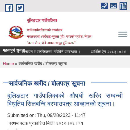
Skip to main content
बुलिङटार गाउँपालिका
गाउँ कार्यपालिकाको कार्यालय
नवलपरासी (बर्दघाट-सुस्ता पूर्व), गण्डकी प्रदेश, नेपाल
"बस्न योग्य, हेर्न लायक समृद्ध बुलिङटार"
महत्वपूर्ण सुचना
श्यक समन्वयन र सहजिकरण गरिदिने सम्बन्धमा ।
आर्थिक ऐन २०८३।०८४
सम
You are here
Home
» सार्वजनिक खरीद / बोलपत्र सूचना
सार्वजनिक खरीद / बोलपत्र सूचना
बुलिङटार गाउँपालिकाको औषधी खरिद सम्बन्धी
विधुतिय सिलबन्दि दरभाउपत्र आव्हानको सूचना।
Submitted on:
Thu, 09/28/2023 - 11:47
प्रथम पटक प्रकाशित मितिः २०८०।०६।११