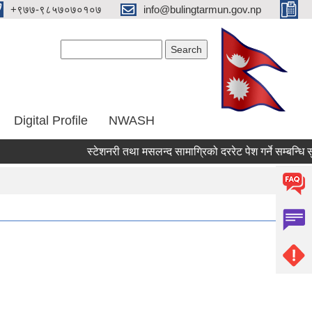
‌+९७७-९८५७०७०१०७
info@bulingtarmun.gov.np
Search form
Search
Digital Profile
NWASH
स्टेशनरी तथा मसलन्द सामाग्रिको दररेट पेश गर्ने सम्बन्धि सुचना 