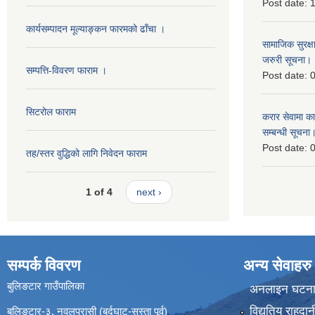
Post date:
1
कार्यसम्पादन मूल्याङ्कन फारमको ढाँचा ।
सामाजिक सुरक्ष
जरुरी सूचना।
सम्पत्ति-विवरण फाराम ।
Post date:
0
सिटरोल फाराम
करार सेवामा कार
सम्बन्धी सूचना
Post date:
0
तह/स्तर वुद्धिको लागि निवेदन फाराम
1 of 4
next ›
सम्पर्क विवरण
अन्य सेवाहरु
बुलिङटार गाउँपालिका
अनलाइन घटना द
विद्युतिय राहद
बुलिङटार-३, नवलपरासी (बर्दघाट-सुस्ता पूर्व)