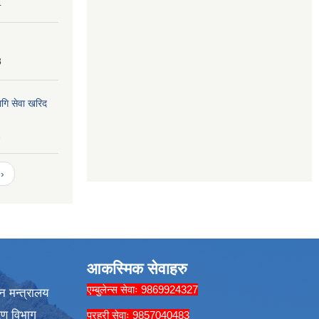
4
8
ागि सेवा खरिद
2
›
आकस्मिक सेवाहरु
एम्बुलेन्स सेवाः 9869924327
न मन्त्रालय
रण विभाग
प्रहरी सेवाः 9857040483