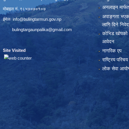
अनलाइन मार्फत
मोबाइल नं. ९८५७०७०१०७
अपाङ्गता भएका
ईमेलः
info@bulingtarmun.gov.np
लागि दिने निवे
bulingtargaunpalika@gmail.com
कोभिड खोपको
आवेदन
Site Visited
:
नागरिक एप
राष्ट्रिय परिच
लोक सेवा आयोग