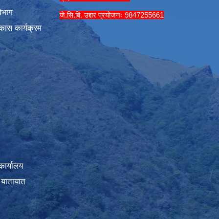
िभाग
जे.सि.बि. उद्दार प्रयोजनः 9847255661
कास कार्यक्रम
कार्यालय
 यातायात
।