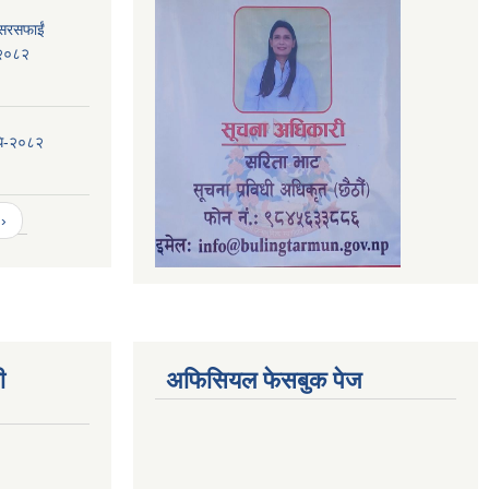
 सरसफाईं
, २०८२
िधि-२०८२
›
ी
अफिसियल फेसबुक पेज