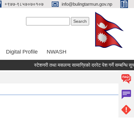
‌+९७७-९८५७०७०१०७
info@bulingtarmun.gov.np
Search form
Search
Digital Profile
NWASH
स्टेशनरी तथा मसलन्द सामाग्रिको दररेट पेश गर्ने सम्बन्धि सुचना ।