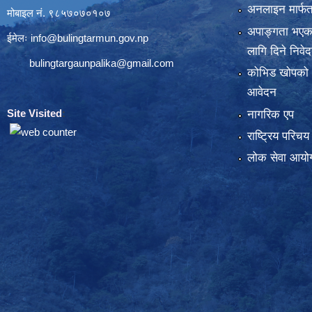
अनलाइन मार्फत
मोबाइल नं. ९८५७०७०१०७
अपाङ्गता भएका
ईमेलः
info@bulingtarmun.gov.np
लागि दिने निवे
bulingtargaunpalika@gmail.com
कोभिड खोपको
आवेदन
Site Visited
:
नागरिक एप
राष्ट्रिय परिच
लोक सेवा आयोग