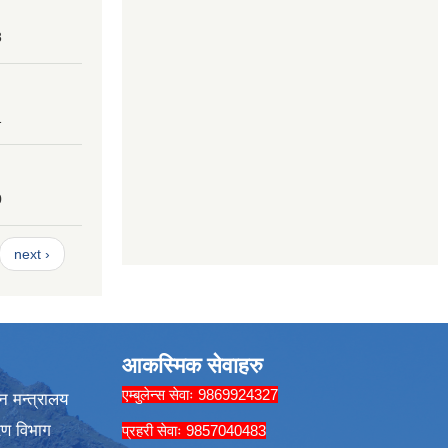
8
1
0
next ›
आकस्मिक सेवाहरु
एम्बुलेन्स सेवाः 9869924327
न मन्त्रालय
रण विभाग
प्रहरी सेवाः 9857040483