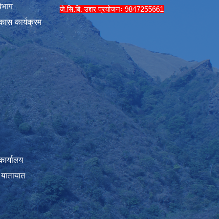
िभाग
जे.सि.बि. उद्दार प्रयोजनः 9847255661
कास कार्यक्रम
कार्यालय
 यातायात
।