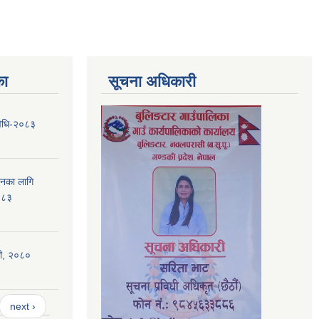
का
सूचना अधिकारी
यविधि-२०८३
ापनका लागि
०८३
िधी, २०८०
next ›