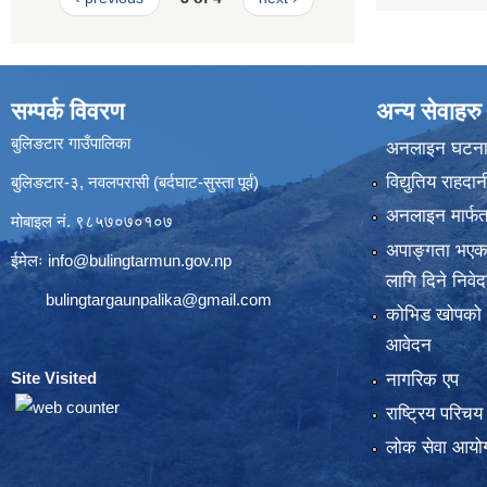
सम्पर्क विवरण
अन्य सेवाहरु
बुलिङटार गाउँपालिका
अनलाइन घटना द
विद्युतिय राहद
बुलिङटार-३, नवलपरासी (बर्दघाट-सुस्ता पूर्व)
अनलाइन मार्फत
मोबाइल नं. ९८५७०७०१०७
अपाङ्गता भएका
ईमेलः
info@bulingtarmun.gov.np
लागि दिने निवे
bulingtargaunpalika@gmail.com
कोभिड खोपको
आवेदन
Site Visited
:
नागरिक एप
राष्ट्रिय परिच
लोक सेवा आयोग