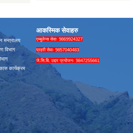
आकस्मिक सेवाहरु
एम्बुलेन्स सेवाः 9869924327
न मन्त्रालय
रण विभाग
प्रहरी सेवाः 9857040483
िभाग
जे.सि.बि. उद्दार प्रयोजनः 9847255661
कास कार्यक्रम