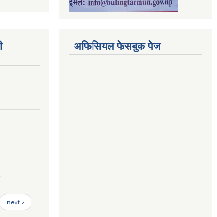
ी
अफिसियल फेसबुक पेज
4
7
5
next ›