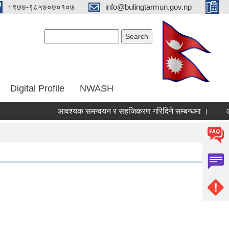
‌+९७७-९८५७०७०१०७
info@bulingtarmun.gov.np
Search form
Search
Digital Profile
NWASH
आवश्यक समन्वयन र सहजिकरण गरिदिने सम्बन्धमा ।
आर्थिक