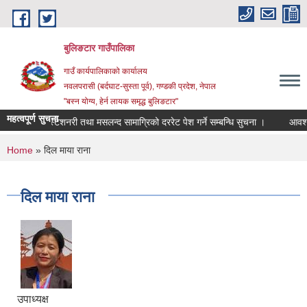
Skip to main content
बुलिङटार गाउँपालिका
गाउँ कार्यपालिकाको कार्यालय
नवलपरासी (बर्दघाट-सुस्ता पूर्व), गण्डकी प्रदेश, नेपाल
"बस्न योग्य, हेर्न लायक समृद्ध बुलिङटार"
महत्वपूर्ण सुचना
स्टेशनरी तथा मसलन्द सामाग्रिको दररेट पेश गर्ने सम्बन्धि सुचना ।
आवश्यक स
You are here
Home
» दिल माया राना
दिल माया राना
उपाध्यक्ष