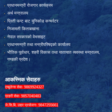
प्रधानमन्त्री रोजगार कार्यक्रम
अर्थ मन्त्रालय
प्रिती फन्ट बाट युनिकोड कन्भर्रटर
निजामती किताबखाना
नेपाल सरकारको वेभसाइट
प्रधानमन्त्री तथा मन्त्रीपरिषद्को कार्यालय
भौतिक पूर्वाधार, शहरी विकास तथा यातायात व्यवस्था मन्त्रालय,
गण्डकी प्रदेश।
आकस्मिक सेवाहरु
एम्बुलेन्स सेवाः 9869924327
प्रहरी सेवाः 9857040483
जे.सि.बि. उद्दार प्रयोजनः 9847255661