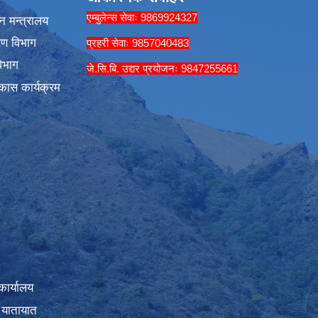
एम्बुलेन्स सेवाः 9869924327
न मन्त्रालय
रण विभाग
प्रहरी सेवाः 9857040483
िभाग
जे.सि.बि. उद्दार प्रयोजनः 9847255661
कास कार्यक्रम
कार्यालय
 यातायात