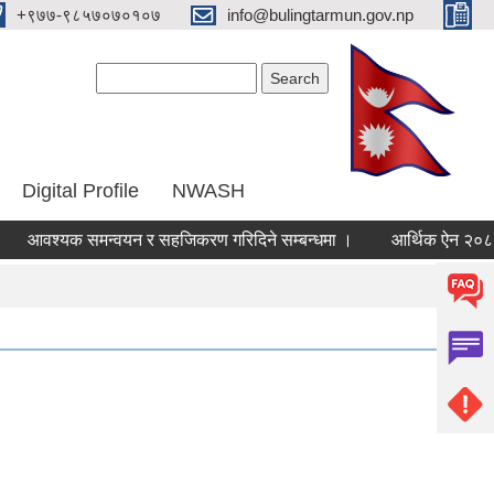
‌+९७७-९८५७०७०१०७
info@bulingtarmun.gov.np
Search form
Search
Digital Profile
NWASH
श्यक समन्वयन र सहजिकरण गरिदिने सम्बन्धमा ।
आर्थिक ऐन २०८३।०८