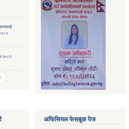
 सरसफाईं
, २०८२
िधि-२०८२
›
ी
अफिसियल फेसबुक पेज