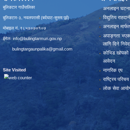
बुलिङटार गाउँपालिका
अनलाइन घटना द
विद्युतिय राहद
बुलिङटार-३, नवलपरासी (बर्दघाट-सुस्ता पूर्व)
अनलाइन मार्फत
मोबाइल नं. ९८५७०७०१०७
अपाङ्गता भएका
ईमेलः
info@bulingtarmun.gov.np
लागि दिने निवे
bulingtargaunpalika@gmail.com
कोभिड खोपको
आवेदन
Site Visited
:
नागरिक एप
राष्ट्रिय परिच
लोक सेवा आयोग